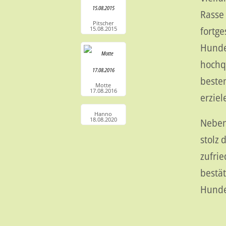
Rasse 
Pitscher
fortge
15.08.2015
Hunde
hochqu
besten
Motte
17.08.2016
erziel
Hanno
18.08.2020
Neben
stolz 
zufrie
bestät
Hund