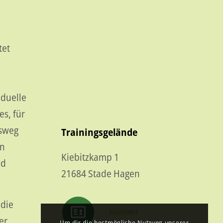
tet
iduelle
es, für
sweg
Trainingsgelände
en
Kiebitzkamp 1
nd
21684 Stade Hagen
 die
Kontakt
er
Um dir die bestmögliche Nutzung unserer