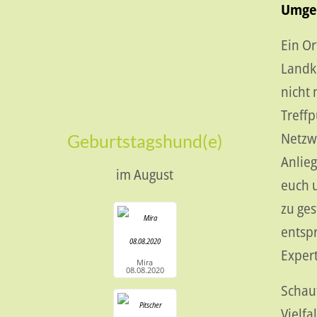
Umge
Ein Or
Landk
nicht 
Treffp
Netzwe
Geburtstagshund(e)
Anlieg
im August
euch 
zu ges
entspr
Expert
Mira
08.08.2020
Schaut
Vielfa