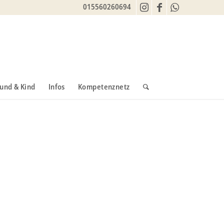
015560260694
und & Kind
Infos
Kompetenznetz