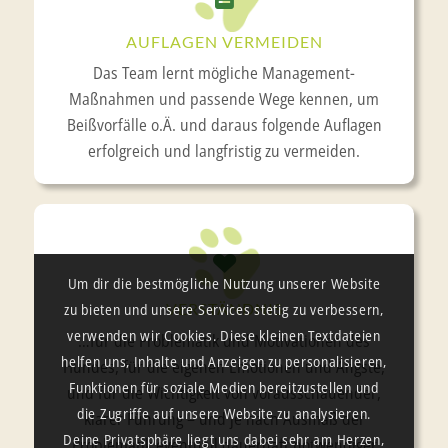
AUFLAGEN VERMEIDEN
Das Team lernt mögliche Management-
Maßnahmen und passende Wege kennen, um
Beißvorfälle o.Ä. und daraus folgende Auflagen
erfolgreich und langfristig zu vermeiden.
Um dir die bestmögliche Nutzung unserer Website
VERSTÄNDNIS
zu bieten und unsere Services stetig zu verbessern,
verwenden wir Cookies. Diese kleinen Textdateien
…für die Problematik und Motivationen des
helfen uns, Inhalte und Anzeigen zu personalisieren,
Hundes, für die eigenen Emotionen und Ängste,
Funktionen für soziale Medien bereitzustellen und
und für die Wichtigkeit von vorausschauender,
die Zugriffe auf unsere Website zu analysieren.
klarer Führung – und je nach Ausmaß der
Deine Privatsphäre liegt uns dabei sehr am Herzen,
Problematik eventuell dauerhaft notwendiger