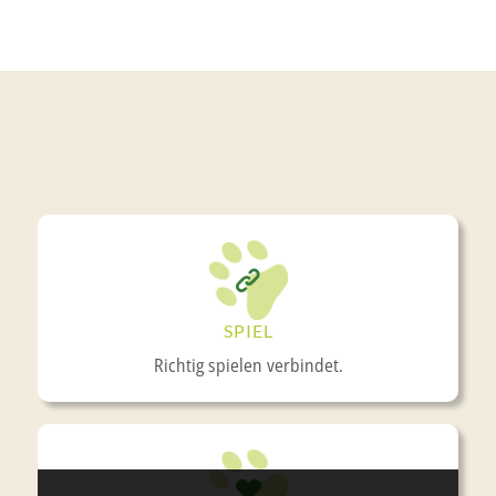
SPIEL
Richtig spielen verbindet.