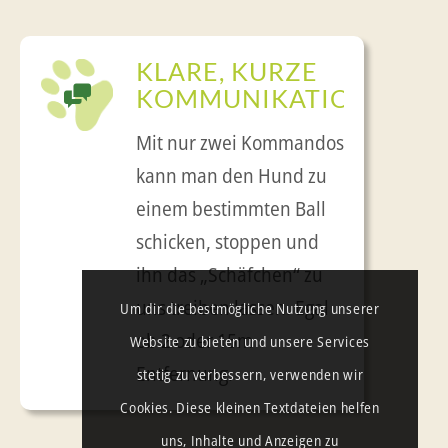
KLARE, KURZE
KOMMUNIKATION
Mit nur zwei Kommandos
kann man den Hund zu
einem bestimmten Ball
schicken, stoppen und
ihn das „Schäfchen“ zu
uns treiben lassen. Egal
Um dir die bestmögliche Nutzung unserer
ob 2 oder 15m
Website zu bieten und unsere Services
Entfernung.
stetig zu verbessern, verwenden wir
Cookies. Diese kleinen Textdateien helfen
uns, Inhalte und Anzeigen zu