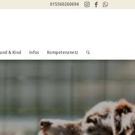
015560260694
und & Kind
Infos
Kompetenznetz